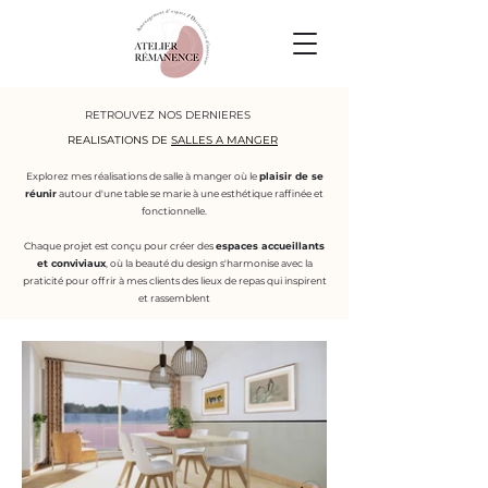
RETROUVEZ NOS DERNIERES
REALISATIONS DE
SALLES A MANGER
Explorez mes réalisations de salle à manger où le
plaisir de se
réunir
autour d'une table se marie à une esthétique raffinée et
fonctionnelle.
Chaque projet est conçu pour créer des
espaces accueillants
et conviviaux
, où la beauté du design s'harmonise avec la
praticité pour offrir à mes clients des lieux de repas qui inspirent
et rassemblent