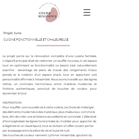
Projet June
CUISINE FONCTIONNELLE ET CHALEUREUSE
Le projet porte sur la rénovation complète d'une cuisine familiale.
L'objectif principal était de redonner un souffle nouveau à cet espace
tout en optimisant sa fonctionnalité. Le besoin s'est naturellement
exprimé : davantage de plans de travail, des rangements mieux
pensés et la création d'un espace snack, tout en apportant une
personnalité affirmée à l'ensemble. Nous avons travaillé sur des lignes
nettes, un contraste harmonieux entre matières modernes et
finitions authentiques, ponctué de touches de couleur pour
dynamiser le tout.
INSPIRATION
Pour insuffler une nouvelle vie à cette cuisine, j'ai choisi de mélanger
des éléments modernes à des matériaux plus chaleureux, comme le
bois, afin de créer une ambiance accueillante et conviviale. L'idée était
d'homogénéiser les lignes horizontales du mobilier pour apporter de
la légèreté et un visuel épuré, tout en évitant un effet couloir porter
par le passage entre la pièce de vie et la partie nuit.
Des touches de couleur viennent rythmer l'ensemble, ajoutant du