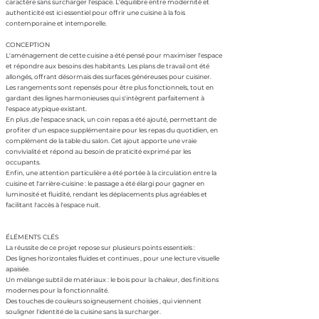
caractère sans surcharger l'espace. L'équilibre entre modernité et
authenticité est ici essentiel pour offrir une cuisine à la fois
contemporaine et intemporelle.
CONCEPTION
L'aménagement de cette cuisine a été pensé pour maximiser l'espace
et répondre aux besoins des habitants. Les plans de travail ont été
allongés, offrant désormais des surfaces généreuses pour cuisiner.
Les rangements sont repensés pour être plus fonctionnels, tout en
gardant des lignes harmonieuses qui s'intègrent parfaitement à
l'espace atypique existant.
En plus ,de l'espace snack, un coin repas a été ajouté, permettant de
profiter d'un espace supplémentaire pour les repas du quotidien, en
complément de la table du salon. Cet ajout apporte une vraie
convivialité et répond au besoin de praticité exprimé par les
occupants.
Enfin, une attention particulière a été portée à la circulation entre la
cuisine et l'arrière-cuisine : le passage a été élargi pour gagner en
luminosité et fluidité, rendant les déplacements plus agréables et
facilitant l'accès à l'espace nuit.
ÉLÉMENTS CLÉS
La réussite de ce projet repose sur plusieurs points essentiels :
Des lignes horizontales fluides et continues , pour une lecture visuelle
apaisée.
Un mélange subtil de matériaux : le bois pour la chaleur, des finitions
modernes pour la fonctionnalité.
Des touches de couleurs soigneusement choisies , qui viennent
souligner l'identité de la cuisine sans la surcharger.